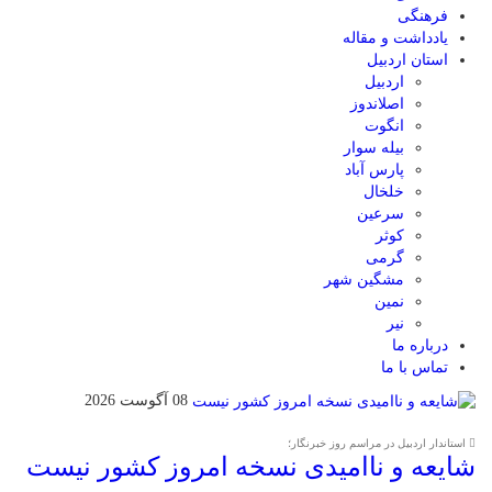
فرهنگی
یادداشت و مقاله
استان اردبیل
اردبیل
اصلاندوز
انگوت
بیله سوار
پارس آباد
خلخال
سرعین
کوثر
گرمی
مشگین شهر
نمین
نیر
درباره ما
تماس با ما
08 آگوست 2026
استاندار اردبیل در مراسم روز خبرنگار؛
شایعه و ناامیدی نسخه امروز کشور نیست